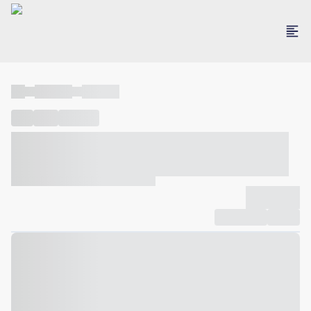
----
----- -----
----- -----
----
-----
---- ------
----- ----- -- ------ ---- ---- -- ----- ----- -----
--- ------
----- ----- -- ------ ----- ----- -- ------
-------------
Compartilhar
Favorito