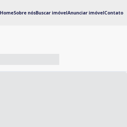
Home
Sobre nós
Buscar imóvel
Anunciar imóvel
Contato
-- ----- ----- --- ------