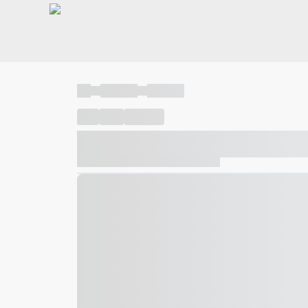
----
----- -----
----- -----
----
-----
---- ------
----- ----- -- ------ ---- ---- -- ---
----- ----- -- ------ ----- ----- -- ------