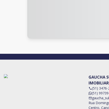
GAUCHA S
IMOBILIAR
(51) 3476-
(51) 99739
gaucha_su
Rua Domingos
Centro, Cano