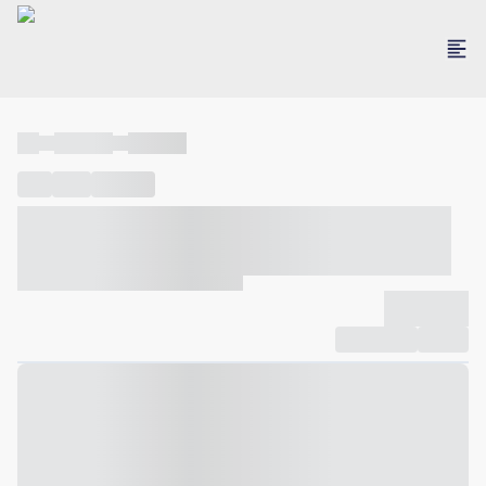
----
----- -----
----- -----
----
-----
---- ------
----- ----- -- ------ ---- ---- -- ----- ----- -----
--- ------
----- ----- -- ------ ----- ----- -- ------
-------------
Compartilhar
Favorito