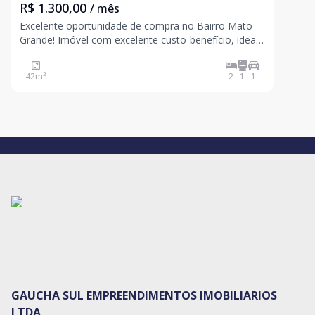
R$ 1.300,00
/ mês
Excelente oportunidade de compra no Bairro Mato
Grande! Imóvel com excelente custo-benefício, ideal
para quem busca o primeiro imóvel ou deseja sair do
aluguel com segurança e praticidade. Características
42
m²
2
1
1
do Imóvel: Dormitórios: 2 quartos bem arejados
GAUCHA SUL EMPREENDIMENTOS IMOBILIARIOS
LTDA